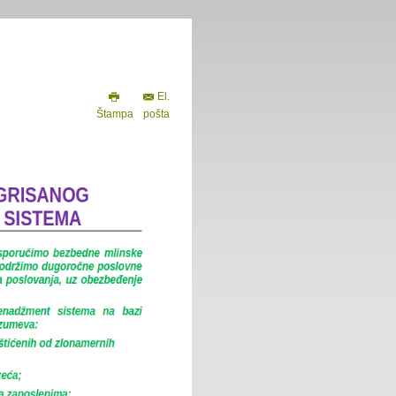
El.
Štampa
pošta