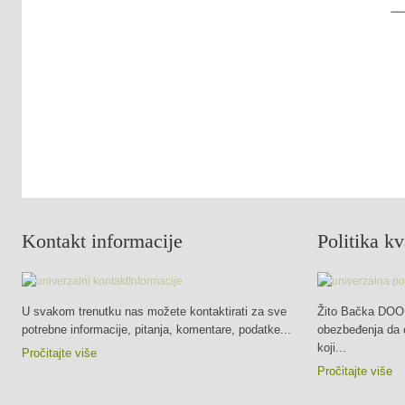
Kontakt informacije
Politika kv
U svakom trenutku nas možete kontaktirati za sve
Žito Bačka DOO u
potrebne informacije, pitanja, komentare, podatke...
obezbeđenja da ć
koji...
Pročitajte više
Pročitajte više