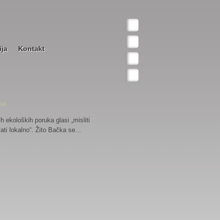
ija
Kontakt
h ekoloških poruka glasi „misliti
ati lokalno“. Žito Bačka se...