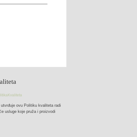
aliteta
tvrđuje ovu Politiku kvaliteta radi
e usluge koje pruža i proizvodi