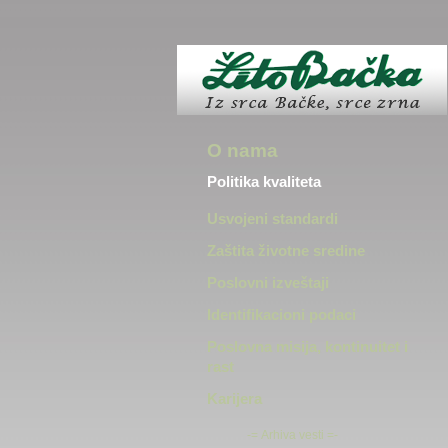
O nama
Politika kvaliteta
Usvojeni standardi
Zaštita životne sredine
Poslovni izveštaji
Identifikacioni podaci
Poslovna misija, kontinuitet i
rast
Karijera
-=
Arhiva vesti
=-