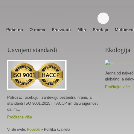
Početna
O nama
Proizvodi
Mlin
Prodaja
Multimed
Usvojeni standardi
Ekologija
Jedna od najveći
globalno, a delov
Pročitajte više
Potrošači očekuju i zahtevaju bezbednu hranu, a
standardi ISO 9001:2015 i HACCP im daju sigurnost
da im...
Pročitajte više
Vi ste ovde:
Početak
»
Politika kvaliteta