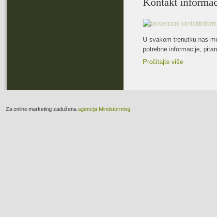
Kontakt informac
U svakom trenutku nas mož
potrebne informacije, pita
Pročitajte više
a online marketing zadužena
agencija Mindstorming
.