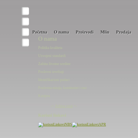
Početna
O nama
Proizvodi
Mlin
Prodaja
O nama
Politika kvaliteta
Usvojeni standardi
Zaštita životne sredine
Poslovni izveštaji
Identifikacioni podaci
Poslovna misija, kontinuitet i rast
Karijera
-=
Arhiva vesti
=-
Korisni linkovi