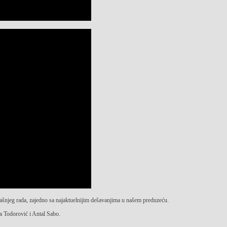
njeg rada, zajedno sa najaktuelnijim dešavanjima u našem preduzeću.
a Todorović i Antal Sabo.