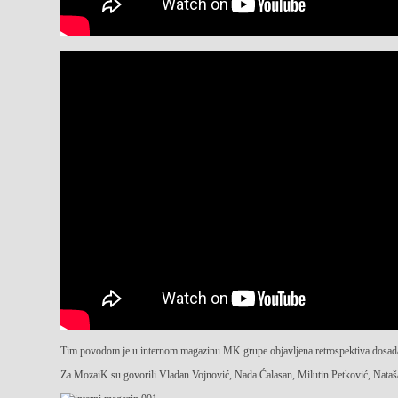
Tim povodom je u internom magazinu MK grupe objavljena retrospektiva dosadaš
Za MozaiK su govorili Vladan Vojnović, Nada Ćalasan, Milutin Petković, Nataš