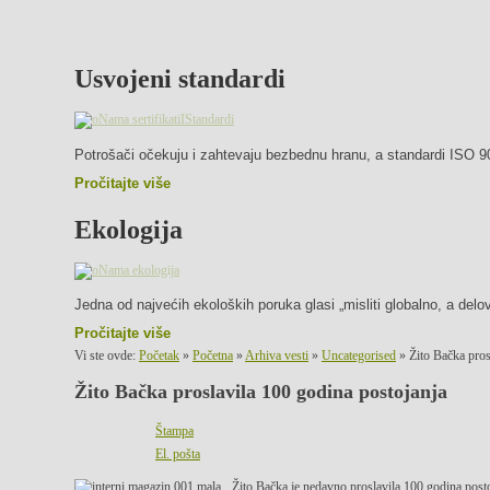
Usvojeni standardi
Potrošači očekuju i zahtevaju bezbednu hranu, a standardi ISO 9
Pročitajte više
Ekologija
Jedna od najvećih ekoloških poruka glasi „misliti globalno, a delov
Pročitajte više
Vi ste ovde:
Početak
»
Početna
»
Arhiva vesti
»
Uncategorised
»
Žito Bačka pros
Žito Bačka proslavila 100 godina postojanja
Štampa
El. pošta
Žito Bačka je nedavno proslavila 100 godina posto