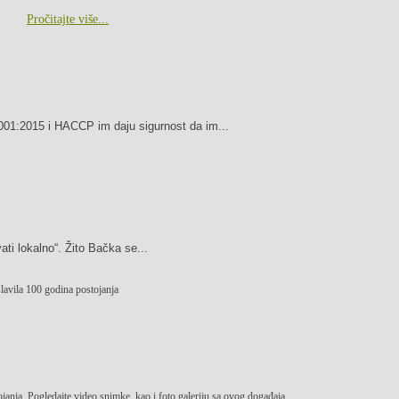
Pročitajte više...
001:2015 i HACCP im daju sigurnost da im...
ati lokalno“. Žito Bačka se...
lavila 100 godina postojanja
janja. Pogledajte video snimke, kao i foto galeriju sa ovog događaja.